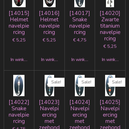
[14015]
[14016]
[14017]
[14020]
Helmet
Helmet
Snake
Zwarte
navelpie
navelpie
navelpie
titanium
rcing
rcing
rcing
navelpie
rcing
€ 5,25
€ 5,25
€ 4,75
€ 5,25
In winkelwagen
In winkelwagen
In winkelwagen
In winkelwag
Sale!
Sale!
Sale!
[14022]
[14023]
[14024]
[14025]
Snake
Navelpi
Navelpi
Navelpi
navelpie
ercing
ercing
ercing
rcing
met
met
met
zeehond
zeehond
zeehond