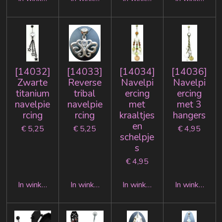
[14032]
[14033]
[14034]
[14036]
Zwarte
Reverse
Navelpi
Navelpi
titanium
tribal
ercing
ercing
navelpie
navelpie
met
met 3
rcing
rcing
kraaltjes
hangers
en
€ 5,25
€ 5,25
€ 4,95
schelpje
s
€ 4,95
In winkelwagen
In winkelwagen
In winkelwagen
In winkelwag