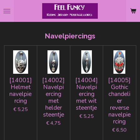
Ga
direct
naar
de
Navelpiercings
hoofdinhoud
[14001]
[14002]
[14004]
[14005]
Helmet
Navelpi
Navelpi
Gothic
navelpie
ercing
ercing
chandeli
rcing
met
met wit
er
helder
steentje
reverse
€ 5,25
steentje
navelpie
€ 5,25
rcing
€ 4,75
€ 6,50