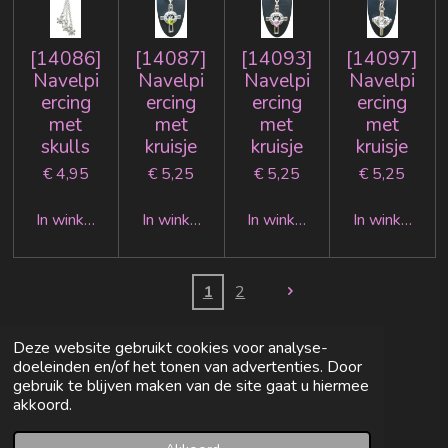
[14086]
[14087]
[14093]
[14097]
Navelpi
Navelpi
Navelpi
Navelpi
ercing
ercing
ercing
ercing
met
met
met
met
skulls
kruisje
kruisje
kruisje
€ 4,95
€ 5,25
€ 5,25
€ 5,25
In winkelwagen
In winkelwagen
In winkelwagen
In winkelwag
1
2
Deze website gebruikt cookies voor analyse-
doeleinden en/of het tonen van advertenties. Door
gebruik te blijven maken van de site gaat u hiermee
akkoord.