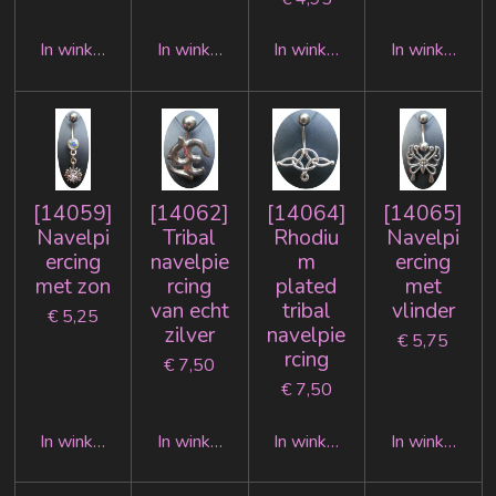
In winkelwagen
In winkelwagen
In winkelwagen
In winkelwag
[14059]
[14062]
[14064]
[14065]
Navelpi
Tribal
Rhodiu
Navelpi
ercing
navelpie
m
ercing
met zon
rcing
plated
met
van echt
tribal
vlinder
€ 5,25
zilver
navelpie
€ 5,75
rcing
€ 7,50
€ 7,50
In winkelwagen
In winkelwagen
In winkelwagen
In winkelwag