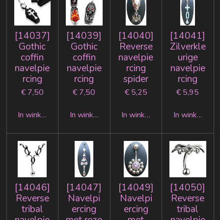
[14037]
[14039]
[14040]
[14041]
Gothic
Gothic
Reverse
Zilverkle
coffin
coffin
navelpie
urige
navelpie
navelpie
rcing
navelpie
rcing
rcing
spider
rcing
€ 7,50
€ 7,50
€ 5,25
€ 5,95
In winkelwagen
In winkelwagen
In winkelwagen
In winkelwag
[14046]
[14047]
[14049]
[14050]
Reverse
Navelpi
Navelpi
Reverse
tribal
ercing
ercing
tribal