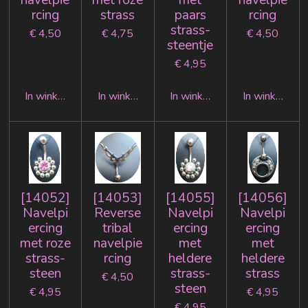
navelpie
met roze
met
navelpie
rcing
strass
paars
rcing
strass-
€ 4,50
€ 4,75
€ 4,50
steentje
€ 4,95
In winkelwagen
In winkelwagen
In winkelwagen
In winkelwag
[14052]
[14053]
[14055]
[14056]
Navelpi
Reverse
Navelpi
Navelpi
ercing
tribal
ercing
ercing
met roze
navelpie
met
met
strass-
rcing
heldere
heldere
steen
strass-
strass
€ 4,50
steen
€ 4,95
€ 4,95
€ 4,95