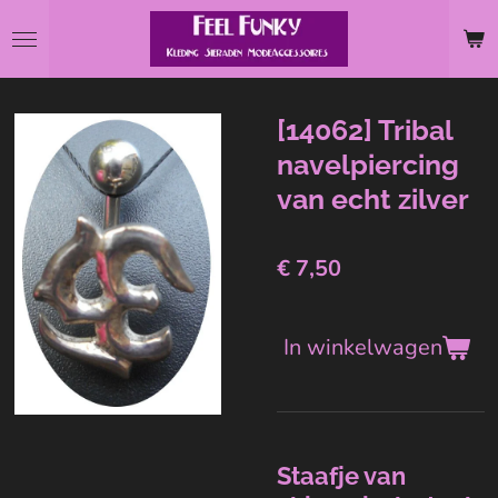
Ga
direct
naar
de
[14062] Tribal
hoofdinhoud
navelpiercing
van echt zilver
€ 7,50
In winkelwagen
Staafje van