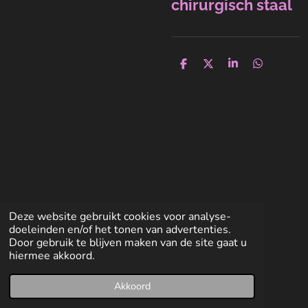
chirurgisch staal
D
D
S
D
e
e
h
e
l
e
a
l
e
l
r
e
n
e
n
Deze website gebruikt cookies voor analyse-
doeleinden en/of het tonen van advertenties.
Door gebruik te blijven maken van de site gaat u
hiermee akkoord.
Akkoord
E-mailadres
Facebook