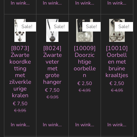
In winkelwagen
In winkelwagen
In winkelwagen
In winkelwa
Sale!
Sale!
Sale!
Sale!
[8073]
[8024]
[10009]
[10010]
Zwarte
Zwarte
Doorzic
Oorbell
koordke
veter
htige
en met
tting
met
oorbelle
bruine
met
grote
n
kraaltjes
zilverkle
hanger
€ 2,50
€ 2,50
urige
€ 7,50
€ 4,95
€ 4,95
kralen
€ 9,95
€ 7,50
€ 9,95
In winkelwagen
In winkelwagen
In winkelwagen
In winkelwa