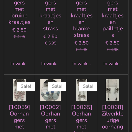
gers
gers
gers
gers
met
met
met
met
bruine
kraaltjes
kraaltjes
kraaltjes
kraaltjes
en
en
en
strass
blanke
pailletje
€ 2,50
strass
s
€ 2,50
€ 4,95
€ 2,50
€ 2,50
€ 5,95
€ 4,95
€ 4,95
In winkelwagen
In winkelwagen
In winkelwagen
In winkelwa
Sale!
Sale!
Sale!
[10059]
[10062]
[10065]
[10068]
Oorhan
Oorhan
Oorhan
Zilverkle
gers
gers
gers
urige
met
met
met
oorhang