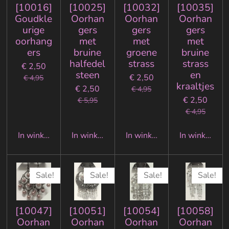
[10016]
[10025]
[10032]
[10035]
Goudkle
Oorhan
Oorhan
Oorhan
urige
gers
gers
gers
oorhang
met
met
met
ers
bruine
groene
bruine
halfedel
strass
strass
€ 2,50
steen
en
€ 2,50
€ 4,95
kraaltjes
€ 2,50
€ 4,95
€ 2,50
€ 5,95
€ 4,95
In winkelwagen
In winkelwagen
In winkelwagen
In winkelwa
Sale!
Sale!
Sale!
Sale!
[10047]
[10051]
[10054]
[10058]
Oorhan
Oorhan
Oorhan
Oorhan