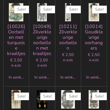
Sale!
Sale!
Sale!
Sale!
[10026]
[10049]
[10211]
[10014]
Oorbell
Zilverkle
Zilverkle
Goudkle
en met
urige
urige
urige
turquois
oorbelle
oorbelle
oorhang
e
n met
n
ers
kraaltjes
kraaltjes
€ 2,50
€ 2,50
€ 2,50
€ 2,50
€ 4,95
€ 4,95
€ 4,95
€ 4,95
In winkelwagen
In winkelwagen
In winkelwagen
In winkelwa
Sale!
Sale!
Sale!
Sale!