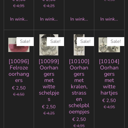
€ 4,95
€ 4,25
In winkelwagen
In winkelwagen
In winkelwagen
In winkelwa
Sale!
Sale!
Sale!
Sale!
[10096]
[10099]
[10100]
[10104]
Felroze
Oorhan
Oorhan
Oorhan
oorhang
gers
gers
gers
ers
met
met
met
witte
kralen,
witte
€ 2,50
schelpje
strass
hartjes
€ 4,50
s
en
€ 2,50
schelpbl
€ 2,50
€ 4,95
oempjes
€ 4,25
€ 2,50
€ 4,95