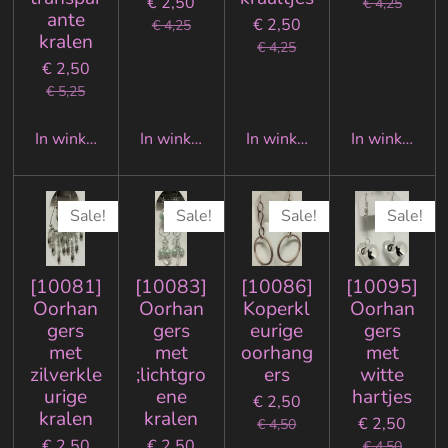
€ 2,50
€ 4,25
ante
€ 2,50
€ 4,25
kralen
€ 4,25
€ 2,50
€ 5,25
In winkelwagen
In winkelwagen
In winkelwagen
In winkelwa
Sale!
Sale!
Sale!
Sale!
[10081]
[10083]
[10086]
[10095]
Oorhan
Oorhan
Koperkl
Oorhan
gers
gers
eurige
gers
met
met
oorhang
met
zilverkle
;lichtgro
ers
witte
urige
ene
hartjes
€ 2,50
kralen
kralen
€ 2,50
€ 4,50
€ 2,50
€ 2,50
€ 4,50