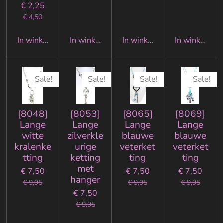
€ 2,25
€ 4,50
In winkelwagen
In winkelwagen
In winkelwagen
In winkelwa
Sale!
Sale!
Sale!
Sale!
[8048]
[8053]
[8065]
[8069]
Lange
Lange
Lange
Lange
witte
zilverkle
blauwe
blauwe
kralenke
urige
veterket
veterket
tting
ketting
ting
ting
met
€ 7,50
€ 7,50
€ 7,50
hanger
€ 9,95
€ 9,95
€ 9,95
€ 7,50
€ 9,95