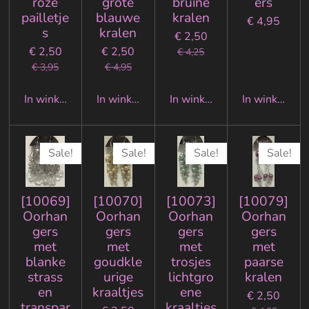
roze
grote
bruine
ers
pailletje
blauwe
kralen
€ 4,95
s
kralen
€ 2,50
€ 2,50
€ 2,50
€ 4,25
€ 3,95
€ 4,95
In winkelwagen
In winkelwagen
In winkelwagen
In winkelwa
Sale!
Sale!
Sale!
Sale!
[10069]
[10070]
[10073]
[10079]
Oorhan
Oorhan
Oorhan
Oorhan
gers
gers
gers
gers
met
met
met
met
blanke
goudkle
trosjes
paarse
strass
urige
lichtgro
kralen
en
kraaltjes
ene
€ 2,50
transpar
kraaltjes