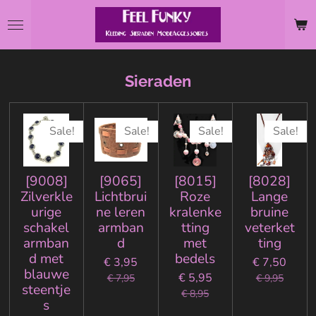
Ga
direct
naar
de
Sieraden
hoofdinhoud
Sale!
Sale!
Sale!
Sale!
[9008]
[9065]
[8015]
[8028]
Zilverkle
Lichtbrui
Roze
Lange
urige
ne leren
kralenke
bruine
schakel
armban
tting
veterket
armban
d
met
ting
d met
bedels
€ 3,95
€ 7,50
blauwe
€ 5,95
€ 7,95
€ 9,95
steentje
€ 8,95
s