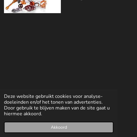
e
e
h
e
l
e
a
l
e
l
r
e
n
e
n
Deze website gebruikt cookies voor analyse-
doeleinden en/of het tonen van advertenties.
Door gebruik te blijven maken van de site gaat u
hiermee akkoord.
Akkoord
E-mailadres
Facebook