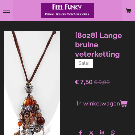
Ga
direct
naar
de
[8028] Lange
hoofdinhoud
bruine
veterketting
Sale!
€ 7,50
€ 9,95
In winkelwagen
D
D
S
D