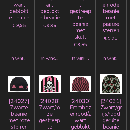
wart
art
t
enrode
geblokt
geblokt
gestreep
beanie
e beanie
e beanie
te
met
beanie
paarse
€ 9,95
€ 9,95
met
sterren
skull
€ 9,95
€ 9,95
In winkelwagen
In winkelwagen
In winkelwagen
In winkelwag
[24027]
[24028]
[24030]
[24031]
Zwarte
Zwart/ro
Framboz
Zwart/gr
beanie
ze
enrood/z
ijs/rood
met roze
gestreep
wart
geruite
sterren
te
geblokt
beanie