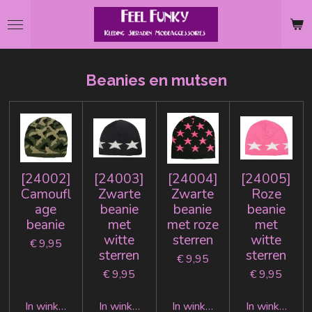
Ga
direct
naar
de
Beanies en mutsen
hoofdinhoud
[24002]
[24003]
[24004]
[24005]
Camoufl
Zwarte
Zwarte
Roze
age
beanie
beanie
beanie
beanie
met
met roze
met
witte
sterren
witte
€ 9,95
sterren
sterren
€ 9,95
€ 9,95
€ 9,95
In winkelwagen
In winkelwagen
In winkelwagen
In winkelwag