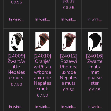
skulls
€ 9,95
€ 9,95
In winkelwagen
In winkelwagen
In winkelwagen
In winkelwag
[24009]
[24010]
[24012]
[24016]
Zwart/w
Oranje/
Roze/wi
Zwarte
itte
wit/blau
t/bordea
muts
Nepales
w/borde
uxrode
met
e muts
auxrode
Nepales
paarse
Nepales
e muts
ster
€ 7,50
e muts
€ 7,50
€ 9,95
€ 7,50
In winkelwagen
In winkelwagen
In winkelwagen
In winkelwag