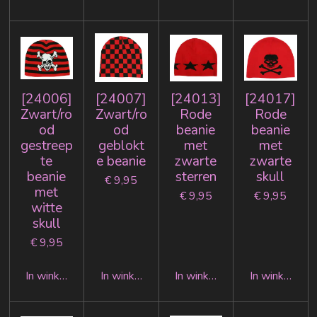
[24006]
[24007]
[24013]
[24017]
Zwart/ro
Zwart/ro
Rode
Rode
od
od
beanie
beanie
gestreep
geblokt
met
met
te
e beanie
zwarte
zwarte
beanie
sterren
skull
€ 9,95
met
€ 9,95
€ 9,95
witte
skull
€ 9,95
In winkelwagen
In winkelwagen
In winkelwagen
In winkelwag