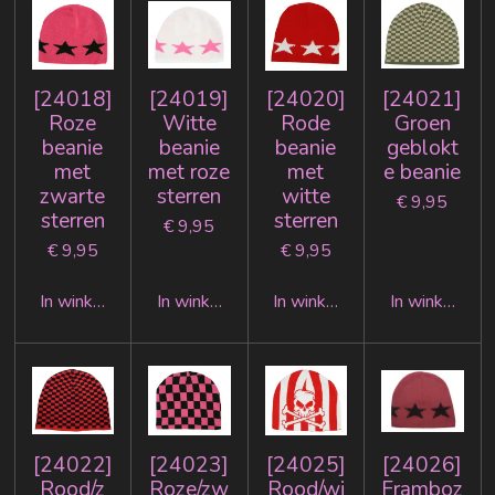
[24018]
[24019]
[24020]
[24021]
Roze
Witte
Rode
Groen
beanie
beanie
beanie
geblokt
met
met roze
met
e beanie
zwarte
sterren
witte
€ 9,95
sterren
sterren
€ 9,95
€ 9,95
€ 9,95
In winkelwagen
In winkelwagen
In winkelwagen
In winkelwag
[24022]
[24023]
[24025]
[24026]
Rood/z
Roze/zw
Rood/wi
Framboz