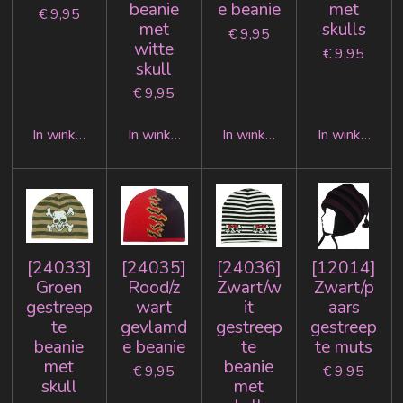
beanie
e beanie
met
€ 9,95
met
skulls
€ 9,95
witte
€ 9,95
skull
€ 9,95
In winkelwagen
In winkelwagen
In winkelwagen
In winkelwag
[24033]
[24035]
[24036]
[12014]
Groen
Rood/z
Zwart/w
Zwart/p
gestreep
wart
it
aars
te
gevlamd
gestreep
gestreep
beanie
e beanie
te
te muts
met
beanie
€ 9,95
€ 9,95
skull
met