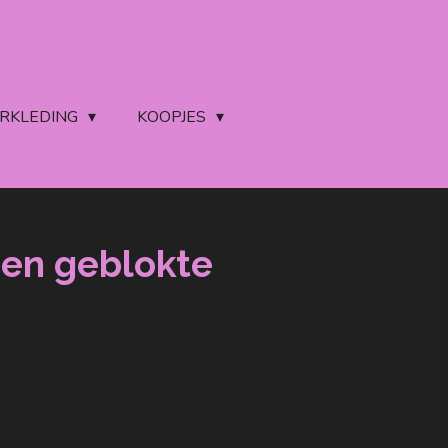
ERKLEDING
KOOPJES
oen geblokte