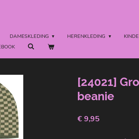
DAMESKLEDING
HERENKLEDING
KIND
EBOOK
[24021] Gr
beanie
€ 9,95