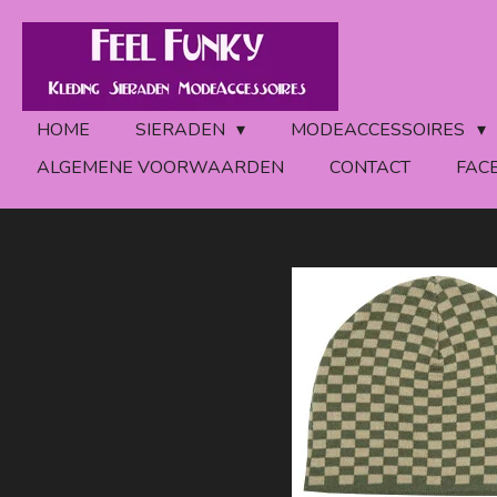
Ga
direct
naar
de
HOME
SIERADEN
MODEACCESSOIRES
hoofdinhoud
ALGEMENE VOORWAARDEN
CONTACT
FAC