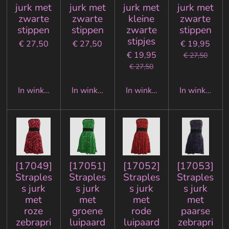
jurk met
jurk met
jurk met
jurk met
zwarte
zwarte
kleine
zwarte
stippen
stippen
zwarte
stippen
stipjes
€ 27,50
€ 27,50
€ 19,95
€ 19,95
€ 27,50
€ 27,50
In winkelwagen
In winkelwagen
In winkelwagen
In winkelwa
[17049]
[17051]
[17052]
[17053]
Straples
Straples
Straples
Straples
s jurk
s jurk
s jurk
s jurk
met
met
met
met
roze
groene
rode
paarse
zebrapri
luipaard
luipaard
zebrapri