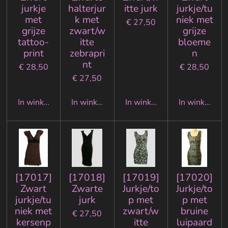
jurkje
halterjur
itte jurk
jurkje/tu
met
k met
niek met
€ 27,50
grijze
zwart/w
grijze
tattoo-
itte
bloeme
print
zebrapri
n
nt
€ 28,50
€ 28,50
€ 27,50
In winkelwagen
In winkelwagen
In winkelwagen
In winkelwa
[17017]
[17018]
[17019]
[17020]
Zwart
Zwarte
Jurkje/to
Jurkje/to
jurkje/tu
jurk
p met
p met
niek met
zwart/w
bruine
€ 27,50
kersenp
itte
luipaard