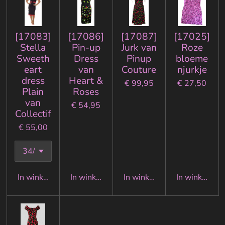
[17083]
[17086]
[17087]
[17025]
Stella
Pin-up
Jurk van
Roze
Sweeth
Dress
Pinup
bloeme
eart
van
Couture
njurkje
dress
Heart &
€ 99,95
€ 27,50
Plain
Roses
van
€ 54,95
Collectif
€ 55,00
In winkelwagen
In winkelwagen
In winkelwagen
In winkelwa