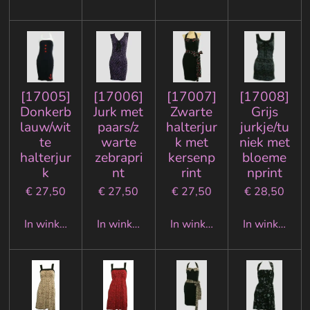
[17005]
[17006]
[17007]
[17008]
Donkerb
Jurk met
Zwarte
Grijs
lauw/wit
paars/z
halterjur
jurkje/tu
te
warte
k met
niek met
halterjur
zebrapri
kersenp
bloeme
k
nt
rint
nprint
€ 27,50
€ 27,50
€ 27,50
€ 28,50
In winkelwagen
In winkelwagen
In winkelwagen
In winkelwa