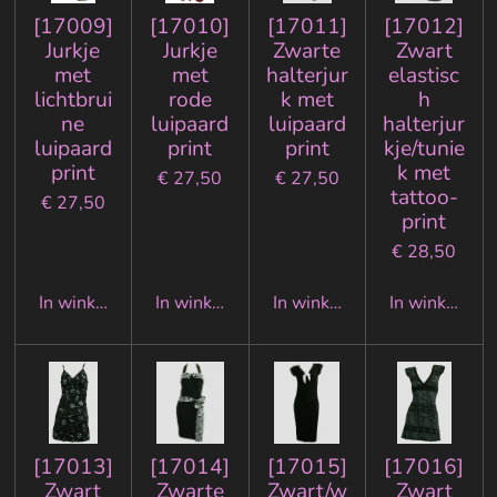
[17009]
[17010]
[17011]
[17012]
Jurkje
Jurkje
Zwarte
Zwart
met
met
halterjur
elastisc
lichtbrui
rode
k met
h
ne
luipaard
luipaard
halterjur
luipaard
print
print
kje/tunie
print
k met
€ 27,50
€ 27,50
tattoo-
€ 27,50
print
€ 28,50
In winkelwagen
In winkelwagen
In winkelwagen
In winkelwa
[17013]
[17014]
[17015]
[17016]
Zwart
Zwarte
Zwart/w
Zwart