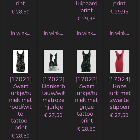
rint
luipaard
print
print
€ 28,50
€ 29,95
€ 29,95
In winkelwagen
In winkelwagen
In winkelwagen
In winkelwa
[17021]
[17022]
[17023]
[17024]
Zwart
Donkerb
Zwart
Roze
jurkje/tu
lauw/wit
jurkje/tu
jurk met
niek met
matroze
niek met
zwarte
rood/wit
njurkje
grijze
stippen
te
tattoo-
€ 27,50
€ 27,50
tattoo-
print
print
€ 28,50
€ 28,50