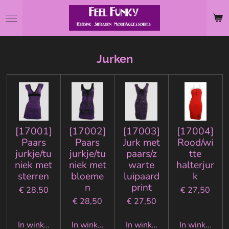
Ga
direct
naar
de
Jurken
hoofdinhoud
[17001]
[17002]
[17003]
[17004]
Paars
Paars
Jurk met
Rood/wi
jurkje/tu
jurkje/tu
paars/z
tte
niek met
niek met
warte
halterjur
sterren
bloeme
luipaard
k
n
print
€ 28,50
€ 27,50
€ 28,50
€ 27,50
In winkelwagen
In winkelwagen
In winkelwagen
In winkelwa