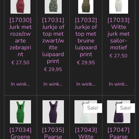
[17030]
[17031]
[17032]
[17033]
Jurk met
Jurkje of
Jurkje of
Witte
roze/zw
top met
top met
jurk met
arte
zwart/w
bruine
sailor-
zebrapri
itte
luipaard
motief
nt
luipaard
print
€ 27,50
print
€ 27,50
€ 29,95
€ 29,95
In winkelwagen
In winkelwagen
In winkelwagen
In winkelwa
Sale!
Sale!
[17034]
[17035]
[17043]
[17047]
Groene
Paarse
Witte
Paarse