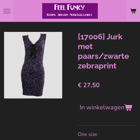
Ga
direct
naar
de
[17006] Jurk
hoofdinhoud
met
paars/zwarte
zebraprint
€ 27,50
In winkelwagen
One size