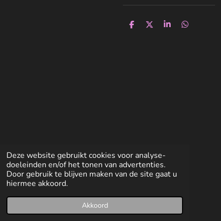
D
D
S
D
e
e
h
e
l
e
a
l
e
l
r
e
n
e
n
Deze website gebruikt cookies voor analyse-
doeleinden en/of het tonen van advertenties.
Door gebruik te blijven maken van de site gaat u
hiermee akkoord.
Akkoord
E-mailadres
Facebook