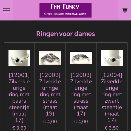
Ga
direct
naar
de
Ringen voor dames
hoofdinhoud
[12001]
[12002]
[12003]
[12004]
Zilverkle
Zilverkle
Zilverkle
Zilverkle
urige
uringe
urige
urige
ring met
ring met
ring met
ring met
paars
strass
strass
zwart
steentje
(maat
(maat
steentje
(maat
19)
17)
(maat
17)
17)
€ 4,00
€ 4,00
€ 3,50
€ 3,50