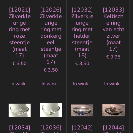
[12021]
[12026]
[12032]
[12033]
Zilverkle
Zilverkle
Zilverkle
Keltisch
urige
urige
urige
e ring
ring met
ring met
ring met
van echt
roze
donkerg
helder
zilver
steentje
eel
steentje
(maat
(maat
steentje
(maat
17)
17)
(maat
18)
€ 9,95
17)
€ 3,50
€ 3,50
€ 3,50
In winkelwagen
In winkelwagen
In winkelwagen
In winkelwa
[12034]
[12036]
[12042]
[12044]