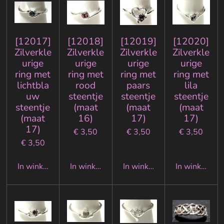
[12017]
[12018]
[12019]
[12020]
Zilverkle
Zilverkle
Zilverkle
Zilverkle
urige
urige
urige
urige
ring met
ring met
ring met
ring met
lichtbla
rood
paars
lila
uw
steentje
steentje
steentje
steentje
(maat
(maat
(maat
(maat
16)
17)
17)
17)
€ 3,50
€ 3,50
€ 3,50
€ 3,50
In winkelwagen
In winkelwagen
In winkelwagen
In winkelwa