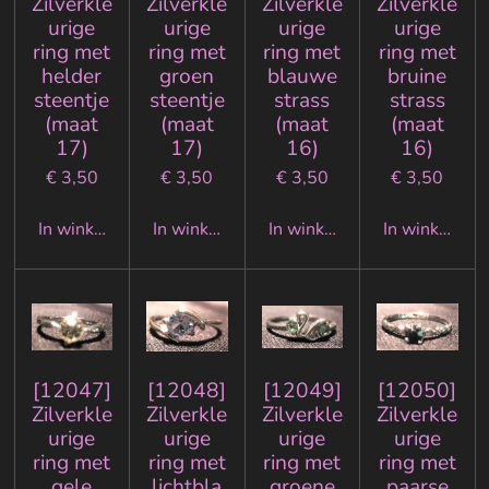
Zilverkle
Zilverkle
Zilverkle
Zilverkle
urige
urige
urige
urige
ring met
ring met
ring met
ring met
helder
groen
blauwe
bruine
steentje
steentje
strass
strass
(maat
(maat
(maat
(maat
17)
17)
16)
16)
€ 3,50
€ 3,50
€ 3,50
€ 3,50
In winkelwagen
In winkelwagen
In winkelwagen
In winkelwa
[12047]
[12048]
[12049]
[12050]
Zilverkle
Zilverkle
Zilverkle
Zilverkle
urige
urige
urige
urige
ring met
ring met
ring met
ring met
gele
lichtbla
groene
paarse