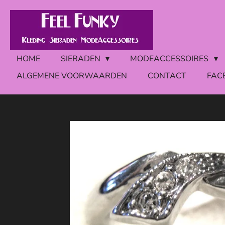
Ga
direct
naar
de
HOME
SIERADEN
MODEACCESSOIRES
hoofdinhoud
ALGEMENE VOORWAARDEN
CONTACT
FAC