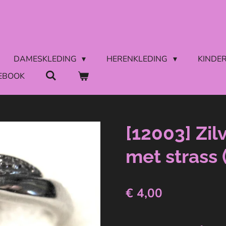
DAMESKLEDING
HERENKLEDING
KINDE
EBOOK
[12003] Zil
met strass 
€ 4,00