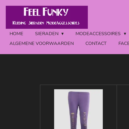
Ga
direct
naar
de
HOME
SIERADEN
MODEACCESSOIRES
hoofdinhoud
ALGEMENE VOORWAARDEN
CONTACT
FAC