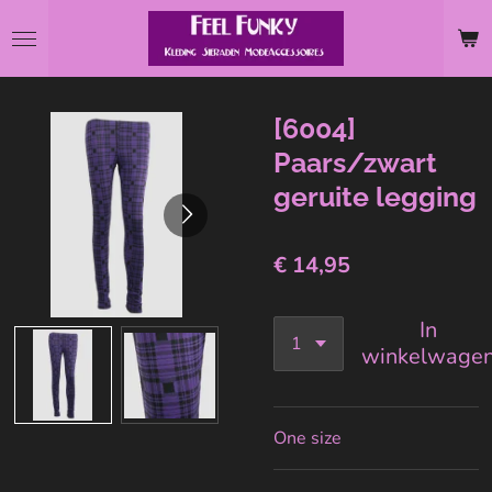
Ga
direct
naar
de
[6004]
hoofdinhoud
Paars/zwart
geruite legging
€ 14,95
In
winkelwage
One size