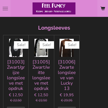
Ga
direct
naar
de
Longsleeves
hoofdinhoud
Sale!
Sale!
Sale!
[31003]
[31005]
[31006]
Zwart/gr
Zwart/w
Zwarte
ijze
itte
longslee
longslee
longslee
ve van
ve met
ve met
Lucky
opdruk
opdruk
13
€ 12,50
€ 12,50
€ 19,95
€ 22,50
€ 22,50
€ 29,95