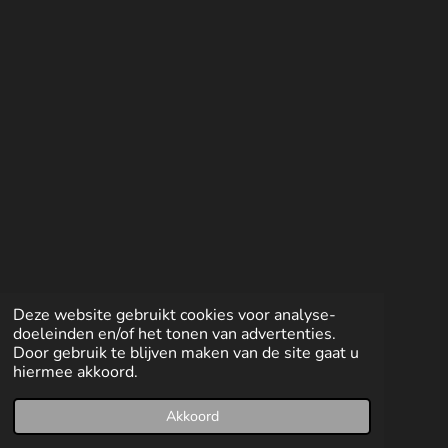
l
e
a
l
e
l
r
e
n
e
n
Deze website gebruikt cookies voor analyse-
doeleinden en/of het tonen van advertenties.
Door gebruik te blijven maken van de site gaat u
hiermee akkoord.
Akkoord
E-mailadres
Facebook