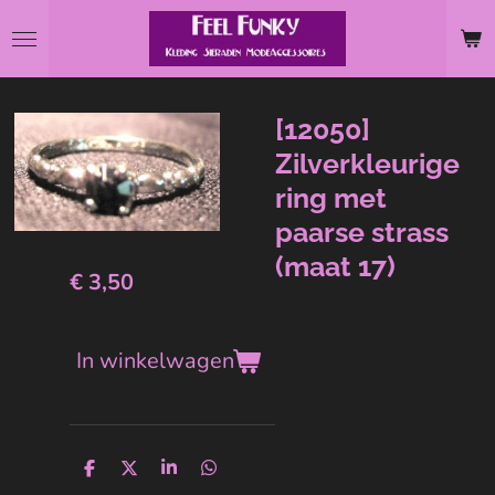
Ga
direct
naar
de
[12050]
hoofdinhoud
Zilverkleurige
ring met
paarse strass
(maat 17)
€ 3,50
In winkelwagen
D
D
S
D
e
e
h
e