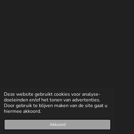
e
e
h
e
l
e
a
l
e
l
r
e
n
e
n
Deze website gebruikt cookies voor analyse-
doeleinden en/of het tonen van advertenties.
Door gebruik te blijven maken van de site gaat u
hiermee akkoord.
Akkoord
E-mailadres
Facebook