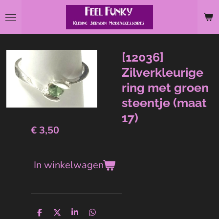
Ga
direct
naar
de
[12036]
hoofdinhoud
Zilverkleurige
ring met groen
steentje (maat
17)
€ 3,50
In winkelwagen
D
D
S
D