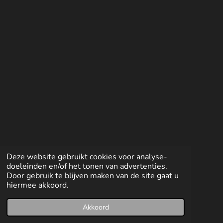
l
e
a
l
e
l
r
e
n
e
n
Deze website gebruikt cookies voor analyse-
doeleinden en/of het tonen van advertenties.
Door gebruik te blijven maken van de site gaat u
hiermee akkoord.
Akkoord
E-mailadres
Facebook