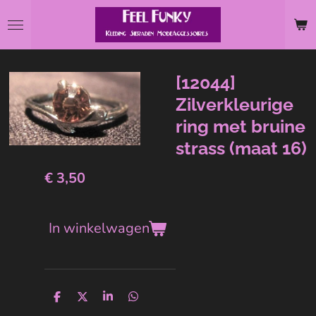
Ga
direct
naar
de
[12044]
hoofdinhoud
Zilverkleurige
ring met bruine
strass (maat 16)
€ 3,50
In winkelwagen
D
D
S
D
e
e
h
e