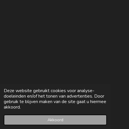
e
l
r
e
n
e
n
Deze website gebruikt cookies voor analyse-
doeleinden en/of het tonen van advertenties. Door
gebruik te blijven maken van de site gaat u hiermee
akkoord.
Akkoord
E-mailadres
Facebook