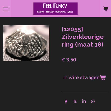
Ga
direct
naar
de
[12055]
hoofdinhoud
Zilverkleurige
ring (maat 18)
€ 3,50
In winkelwagen
D
D
S
D
e
e
h
e
l
e
a
l