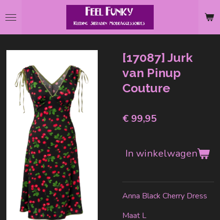
Ga
direct
naar
de
[17087] Jurk
hoofdinhoud
van Pinup
Couture
€ 99,95
In winkelwagen
Anna Black Cherry Dress
Maat L