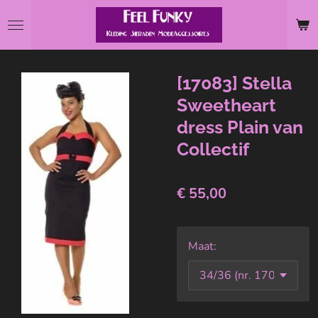
Ga
direct
naar
de
[17083] Stella
hoofdinhoud
Sweetheart
dress Plain van
Collectif
€ 55,00
Maat: