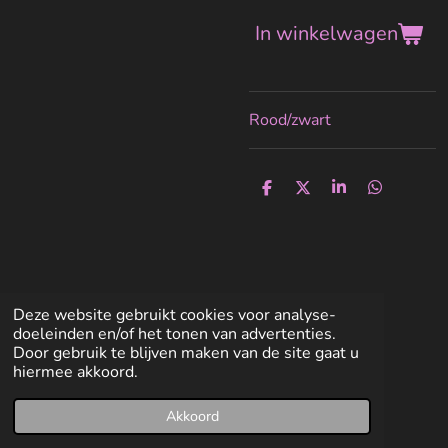
In winkelwagen
Rood/zwart
D
D
S
D
e
e
h
e
l
e
a
l
e
l
r
e
n
e
n
Deze website gebruikt cookies voor analyse-
doeleinden en/of het tonen van advertenties.
Door gebruik te blijven maken van de site gaat u
hiermee akkoord.
Akkoord
E-mailadres
Facebook