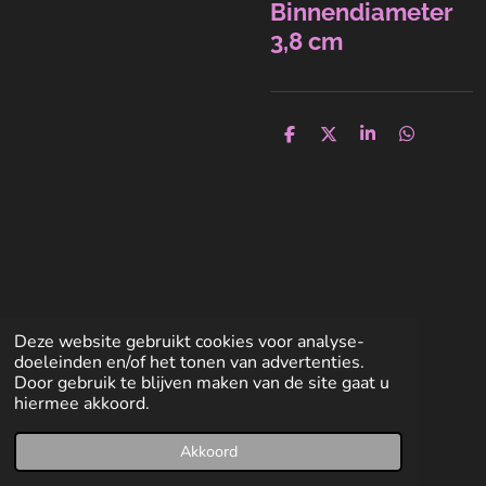
Binnendiameter
3,8 cm
D
D
S
D
e
e
h
e
l
e
a
l
e
l
r
e
n
e
n
Deze website gebruikt cookies voor analyse-
doeleinden en/of het tonen van advertenties.
Door gebruik te blijven maken van de site gaat u
hiermee akkoord.
Akkoord
E-mailadres
Facebook