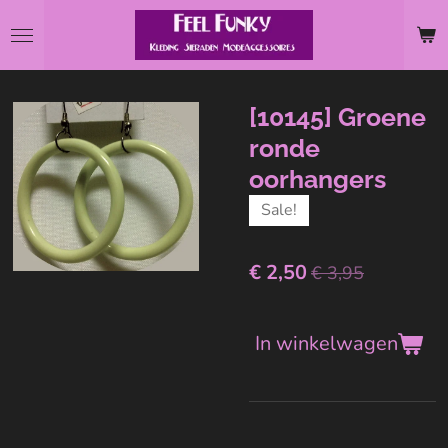
Ga
direct
naar
de
[10145] Groene
hoofdinhoud
ronde
oorhangers
Sale!
€ 2,50
€ 3,95
In winkelwagen