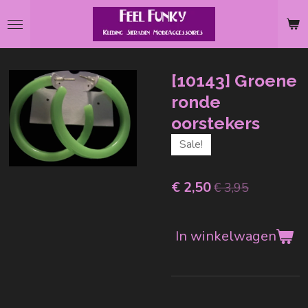
Ga
direct
naar
de
[10143] Groene
hoofdinhoud
ronde
oorstekers
Sale!
€ 2,50
€ 3,95
In winkelwagen