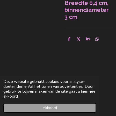
Breedte 0,4 cm,
binnendiameter
3 cm
D
D
S
D
e
e
h
e
l
e
a
l
e
l
r
e
n
e
n
Deze website gebruikt cookies voor analyse-
doeleinden en/of het tonen van advertenties. Door
gebruik te blijven maken van de site gaat u hiermee
akkoord.
Akkoord
E-mailadres
Facebook