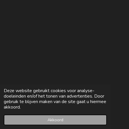
e
l
r
e
n
e
n
Deze website gebruikt cookies voor analyse-
doeleinden en/of het tonen van advertenties. Door
gebruik te blijven maken van de site gaat u hiermee
akkoord.
Akkoord
E-mailadres
Facebook