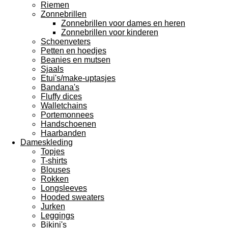
Riemen
Zonnebrillen
Zonnebrillen voor dames en heren
Zonnebrillen voor kinderen
Schoenveters
Petten en hoedjes
Beanies en mutsen
Sjaals
Etui's/make-uptasjes
Bandana's
Fluffy dices
Walletchains
Portemonnees
Handschoenen
Haarbanden
Dameskleding
Topjes
T-shirts
Blouses
Rokken
Longsleeves
Hooded sweaters
Jurken
Leggings
Bikini's