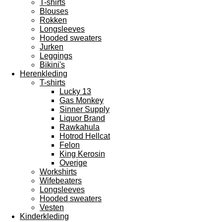
T-shirts
Blouses
Rokken
Longsleeves
Hooded sweaters
Jurken
Leggings
Bikini's
Herenkleding
T-shirts
Lucky 13
Gas Monkey
Sinner Supply
Liquor Brand
Rawkahula
Hotrod Hellcat
Felon
King Kerosin
Overige
Workshirts
Wifebeaters
Longsleeves
Hooded sweaters
Vesten
Kinderkleding