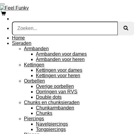
Ga
direct
naar
de
hoofdinhoud
Home
Sieraden
Armbanden
Armbanden voor dames
Armbanden voor heren
Kettingen
Kettingen voor dames
Kettingen voor heren
Oorbellen
Overige oorbellen
Oorringen van RVS
Double dots
Chunks en chunksieraden
Chunkarmbanden
Chunks
Piercings
Navelpiercings
Tongpiercings