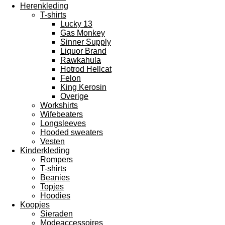
Herenkleding
T-shirts
Lucky 13
Gas Monkey
Sinner Supply
Liquor Brand
Rawkahula
Hotrod Hellcat
Felon
King Kerosin
Overige
Workshirts
Wifebeaters
Longsleeves
Hooded sweaters
Vesten
Kinderkleding
Rompers
T-shirts
Beanies
Topjes
Hoodies
Koopjes
Sieraden
Modeaccessoires