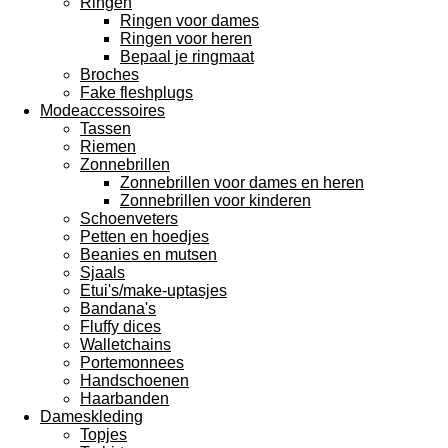
Ringen
Ringen voor dames
Ringen voor heren
Bepaal je ringmaat
Broches
Fake fleshplugs
Modeaccessoires
Tassen
Riemen
Zonnebrillen
Zonnebrillen voor dames en heren
Zonnebrillen voor kinderen
Schoenveters
Petten en hoedjes
Beanies en mutsen
Sjaals
Etui's/make-uptasjes
Bandana's
Fluffy dices
Walletchains
Portemonnees
Handschoenen
Haarbanden
Dameskleding
Topjes