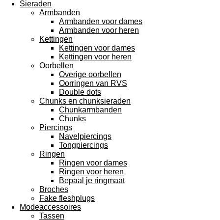
Sieraden
Armbanden
Armbanden voor dames
Armbanden voor heren
Kettingen
Kettingen voor dames
Kettingen voor heren
Oorbellen
Overige oorbellen
Oorringen van RVS
Double dots
Chunks en chunksieraden
Chunkarmbanden
Chunks
Piercings
Navelpiercings
Tongpiercings
Ringen
Ringen voor dames
Ringen voor heren
Bepaal je ringmaat
Broches
Fake fleshplugs
Modeaccessoires
Tassen