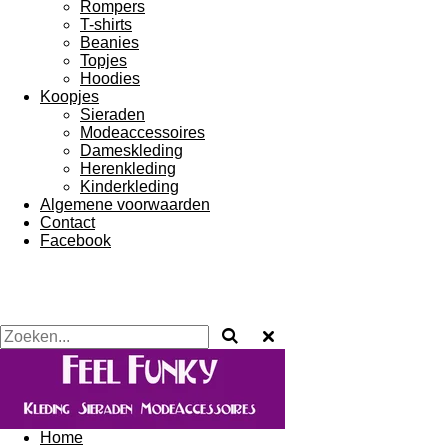
Rompers
T-shirts
Beanies
Topjes
Hoodies
Koopjes
Sieraden
Modeaccessoires
Dameskleding
Herenkleding
Kinderkleding
Algemene voorwaarden
Contact
Facebook
Home