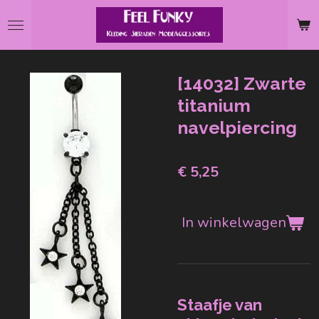
Ga
direct
naar
de
[14032] Zwarte
hoofdinhoud
titanium
navelpiercing
€ 5,25
In winkelwagen
Staafje van