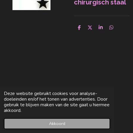
chirurgisch staal
D
D
S
D
e
e
h
e
l
e
a
l
e
l
r
e
n
e
n
Deze website gebruikt cookies voor analyse-
doeleinden en/of het tonen van advertenties. Door
gebruik te blijven maken van de site gaat u hiermee
akkoord.
Akkoord
E-mailadres
Facebook