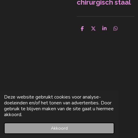
chirurgisch staal
D
D
S
D
e
e
h
e
l
e
a
l
e
l
r
e
n
e
n
Deze website gebruikt cookies voor analyse-
doeleinden en/of het tonen van advertenties. Door
gebruik te blijven maken van de site gaat u hiermee
akkoord.
Akkoord
E-mailadres
Facebook