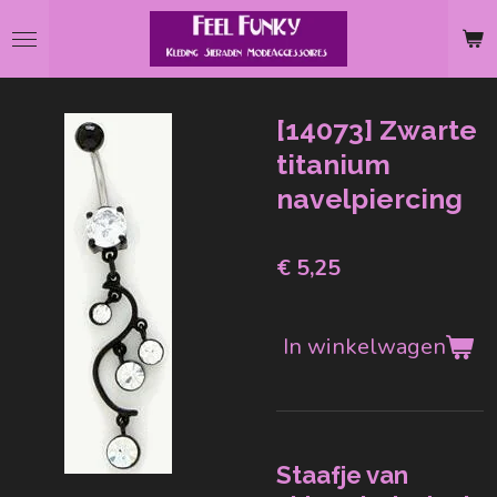
Ga
direct
naar
de
[14073] Zwarte
hoofdinhoud
titanium
navelpiercing
€ 5,25
In winkelwagen
Staafje van