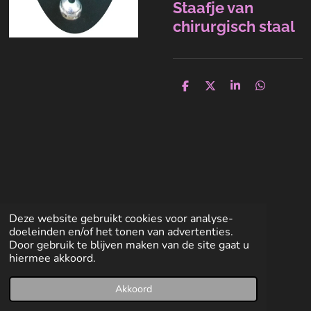
Staafje van
chirurgisch staal
D
D
S
D
e
e
h
e
l
e
a
l
e
l
r
e
n
e
n
Deze website gebruikt cookies voor analyse-
doeleinden en/of het tonen van advertenties.
Door gebruik te blijven maken van de site gaat u
hiermee akkoord.
Akkoord
E-mailadres
Facebook