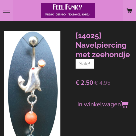
Ga
direct
naar
de
[14025]
hoofdinhoud
Navelpiercing
met zeehondje
Sale!
€ 2,50
€ 4,95
In winkelwagen