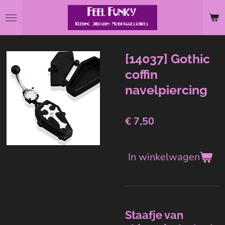
Ga
direct
naar
de
[14037] Gothic
hoofdinhoud
coffin
navelpiercing
€ 7,50
In winkelwagen
Staafje van