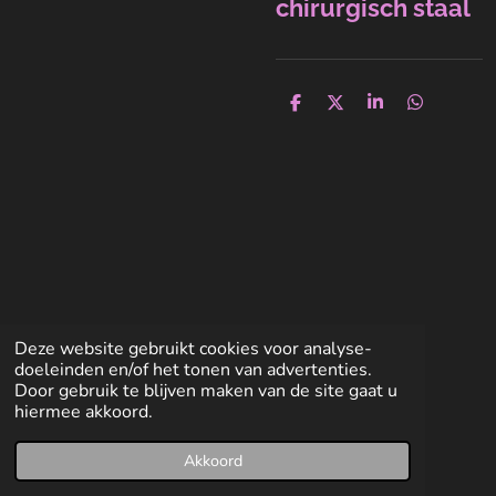
chirurgisch staal
D
D
S
D
e
e
h
e
l
e
a
l
e
l
r
e
n
e
n
Deze website gebruikt cookies voor analyse-
doeleinden en/of het tonen van advertenties.
Door gebruik te blijven maken van de site gaat u
hiermee akkoord.
Akkoord
E-mailadres
Facebook