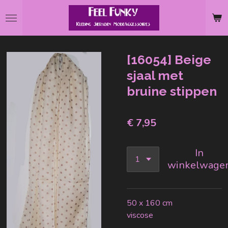
Ga
direct
naar
de
[16054] Beige
hoofdinhoud
sjaal met
bruine stippen
€ 7,95
In
winkelwage
50 x 160 cm
viscose