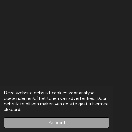
n
e
n
Deze website gebruikt cookies voor analyse-
doeleinden en/of het tonen van advertenties. Door
gebruik te blijven maken van de site gaat u hiermee
akkoord.
Akkoord
E-mailadres
Facebook