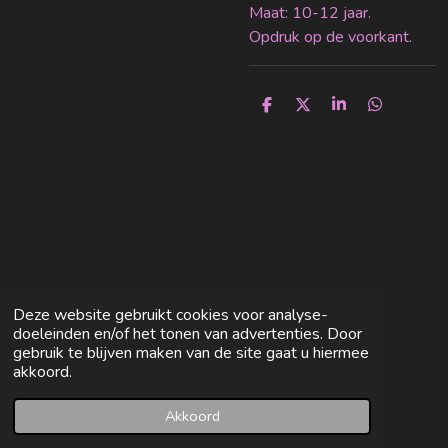
Maat: 10-12 jaar.
Opdruk op de voorkant.
D
D
S
D
e
e
h
e
l
e
a
l
e
l
r
e
n
e
n
Deze website gebruikt cookies voor analyse-
doeleinden en/of het tonen van advertenties. Door
gebruik te blijven maken van de site gaat u hiermee
akkoord.
Akkoord
E-mailadres
Facebook