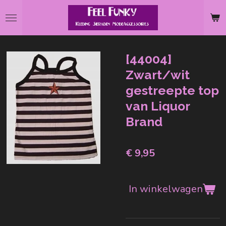
Ga
direct
naar
de
[44004]
hoofdinhoud
Zwart/wit
gestreepte top
van Liquor
Brand
€ 9,95
In winkelwagen