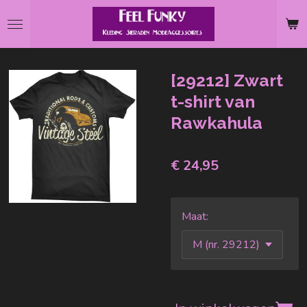
Ga
direct
naar
de
[29212] Zwart
hoofdinhoud
t-shirt van
Rawkahula
€ 24,95
Maat: