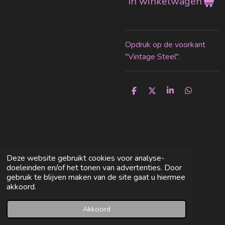
In winkelwagen
Opdruk op de voorkant
"Vintage Steel".
D
D
S
D
e
e
h
e
l
e
a
l
e
l
r
e
n
e
n
Deze website gebruikt cookies voor analyse-
doeleinden en/of het tonen van advertenties. Door
gebruik te blijven maken van de site gaat u hiermee
akkoord.
Akkoord
E-mailadres
Facebook