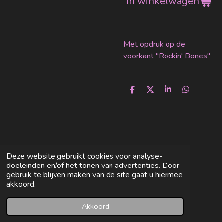
In winkelwagen
Met opdruk op de
voorkant "Rockin' Bones"
D
D
S
D
e
e
h
e
l
e
a
l
e
l
r
e
n
e
n
Deze website gebruikt cookies voor analyse-
doeleinden en/of het tonen van advertenties. Door
gebruik te blijven maken van de site gaat u hiermee
akkoord.
Akkoord
E-mailadres
Facebook