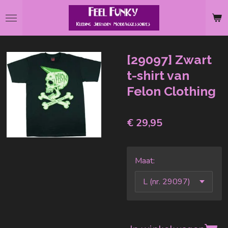
Ga
direct
naar
de
[29097] Zwart
hoofdinhoud
t-shirt van
Felon Clothing
€ 29,95
Maat: