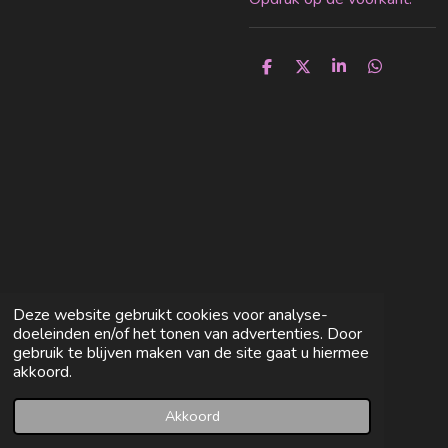
D
D
S
D
e
e
h
e
l
e
a
l
e
l
r
e
n
e
n
Deze website gebruikt cookies voor analyse-
doeleinden en/of het tonen van advertenties. Door
gebruik te blijven maken van de site gaat u hiermee
akkoord.
Akkoord
E-mailadres
Facebook