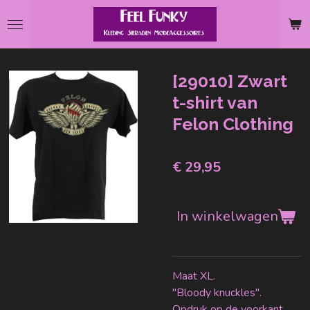
Ga
direct
naar
de
[29010] Zwart
hoofdinhoud
t-shirt van
Felon Clothing
€ 29,95
In winkelwagen
Maat XL.
"Bloody knuckles".
Opdruk op de voorkant.