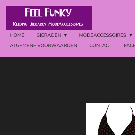
Ga
direct
naar
de
HOME
SIERADEN
MODEACCESSOIRES
hoofdinhoud
ALGEMENE VOORWAARDEN
CONTACT
FAC