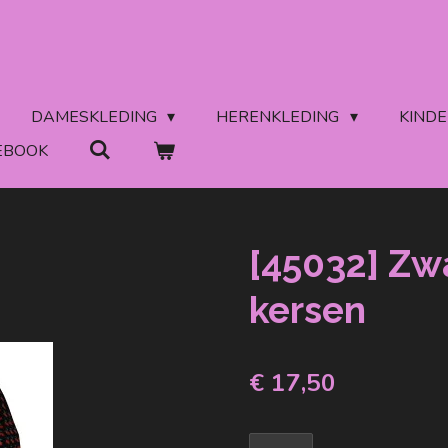
DAMESKLEDING
HERENKLEDING
KIND
EBOOK
[45032] Zwa
kersen
€ 17,50