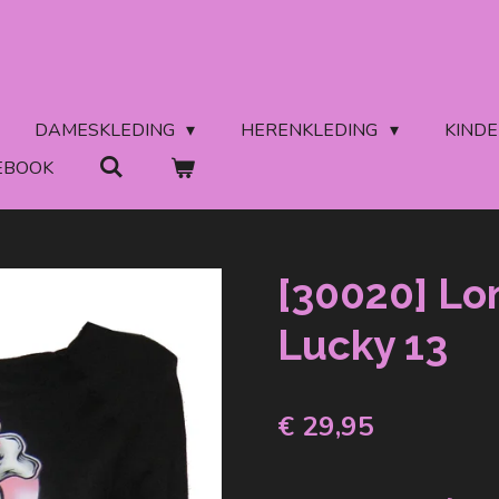
DAMESKLEDING
HERENKLEDING
KIND
EBOOK
[30020] Lo
Lucky 13
€ 29,95