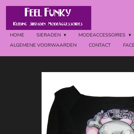
Ga
direct
naar
de
HOME
SIERADEN
MODEACCESSOIRES
hoofdinhoud
ALGEMENE VOORWAARDEN
CONTACT
FAC