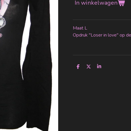
In winkelwagen
Maat L
Opdruk "Loser in love" op d
D
D
S
e
e
h
l
e
a
e
l
r
n
e