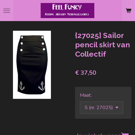
Ga
direct
naar
de
{27025] Sailor
hoofdinhoud
pencil skirt van
Collectif
€ 37,50
Maat: