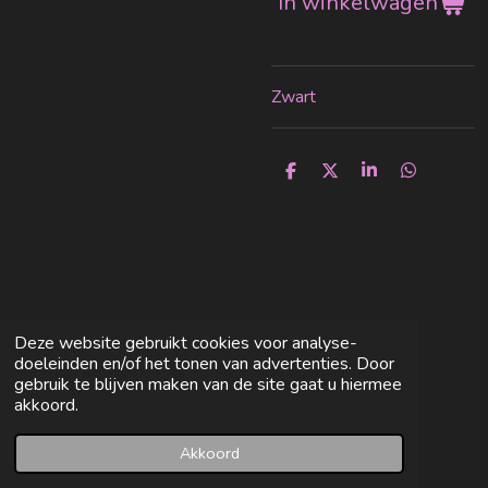
In winkelwagen
Zwart
D
D
S
D
e
e
h
e
l
e
a
l
e
l
r
e
n
e
n
Deze website gebruikt cookies voor analyse-
doeleinden en/of het tonen van advertenties. Door
gebruik te blijven maken van de site gaat u hiermee
akkoord.
Akkoord
E-mailadres
Facebook