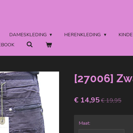
DAMESKLEDING
HERENKLEDING
KIND
EBOOK
[27006] Zw
€ 14,95
€ 19,95
Maat: