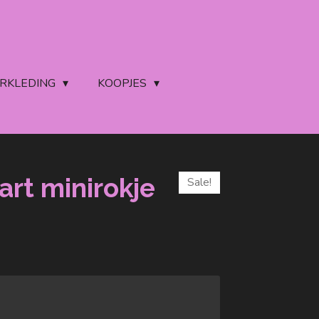
ERKLEDING
KOOPJES
art minirokje
Sale!