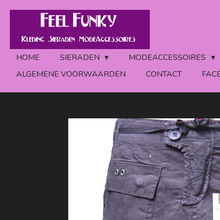
Ga
direct
naar
de
HOME
SIERADEN
MODEACCESSOIRES
hoofdinhoud
ALGEMENE VOORWAARDEN
CONTACT
FAC