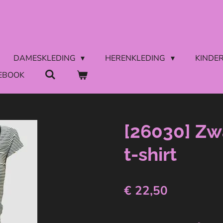
DAMESKLEDING
HERENKLEDING
KINDE
EBOOK
[26030] Zw
t-shirt
€ 22,50