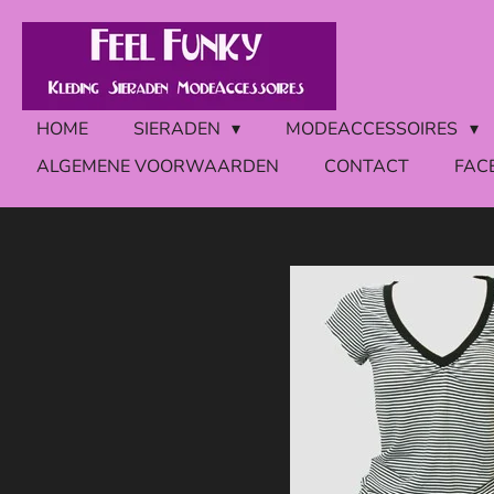
Ga
direct
naar
de
HOME
SIERADEN
MODEACCESSOIRES
hoofdinhoud
ALGEMENE VOORWAARDEN
CONTACT
FAC