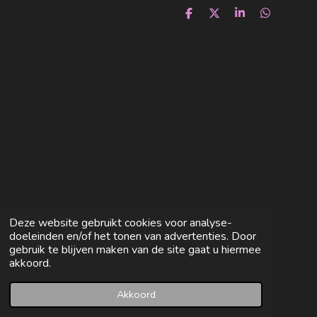
D
D
S
D
e
e
h
e
l
e
a
l
e
l
r
e
n
e
n
Deze website gebruikt cookies voor analyse-
doeleinden en/of het tonen van advertenties. Door
gebruik te blijven maken van de site gaat u hiermee
akkoord.
Akkoord
E-mailadres
Facebook