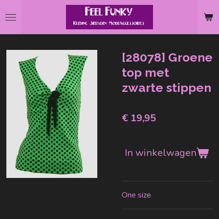
Ga
direct
naar
de
[28078] Groene
hoofdinhoud
top met
zwarte stippen
€ 19,95
In winkelwagen
One size