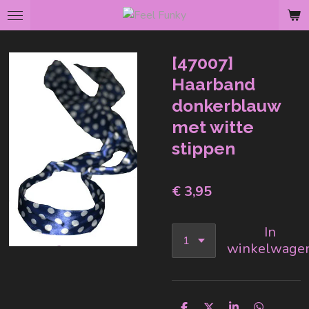
Ga
direct
naar
[47007]
de
hoofdinhoud
Haarband
donkerblauw
met witte
stippen
€ 3,95
In
winkelwage