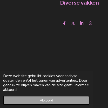
Diverse vakken
D
D
S
D
e
e
h
e
l
e
a
l
e
l
r
e
n
e
n
Deze website gebruikt cookies voor analyse-
doeleinden en/of het tonen van advertenties. Door
gebruik te blijven maken van de site gaat u hiermee
akkoord.
Akkoord
E-mailadres
Facebook