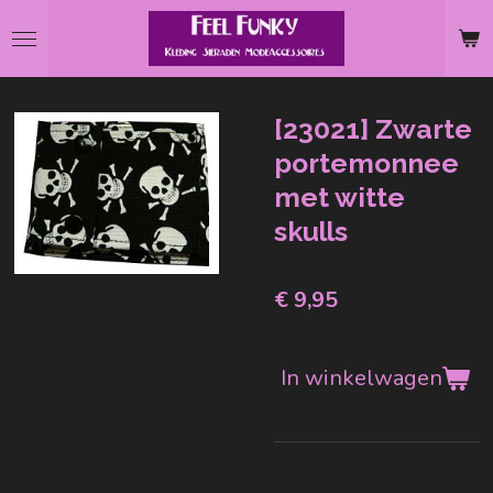
Ga
direct
naar
de
[23021] Zwarte
hoofdinhoud
portemonnee
met witte
skulls
€ 9,95
In winkelwagen