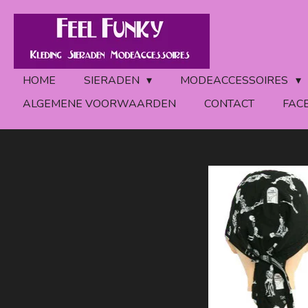
Ga
direct
naar
de
HOME
SIERADEN
MODEACCESSOIRES
hoofdinhoud
ALGEMENE VOORWAARDEN
CONTACT
FAC