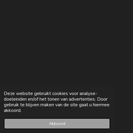
e
l
r
e
n
e
n
Deze website gebruikt cookies voor analyse-
doeleinden en/of het tonen van advertenties. Door
gebruik te blijven maken van de site gaat u hiermee
akkoord.
Akkoord
E-mailadres
Facebook