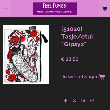
Ga
direct
naar
de
[51020}
hoofdinhoud
Tasje/etui
"Gipsy2"
€ 12,50
In winkelwagen
D
D
S
D
e
e
h
e
l
e
a
l