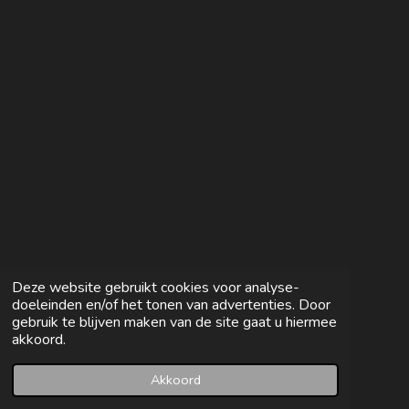
e
l
r
e
n
e
n
Deze website gebruikt cookies voor analyse-
doeleinden en/of het tonen van advertenties. Door
gebruik te blijven maken van de site gaat u hiermee
akkoord.
Akkoord
E-mailadres
Facebook