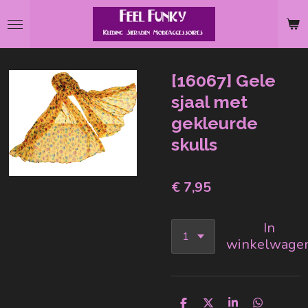
Ga
direct
naar
de
[16067] Gele
hoofdinhoud
sjaal met
gekleurde
skulls
€ 7,95
In
winkelwage
D
D
S
D