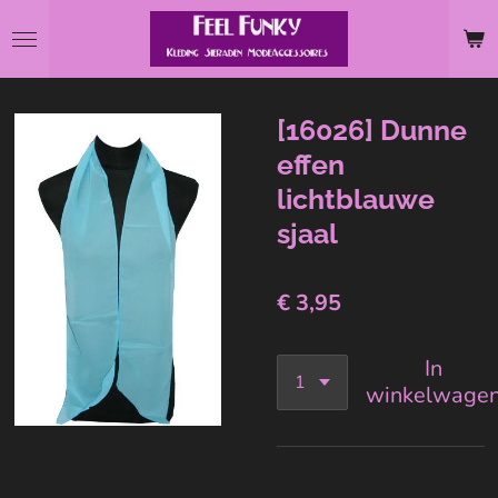
Ga
direct
naar
de
[16026] Dunne
hoofdinhoud
effen
lichtblauwe
sjaal
€ 3,95
In
winkelwage