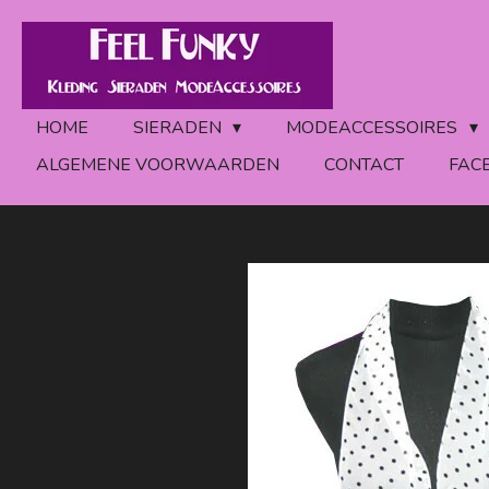
Ga
direct
naar
de
HOME
SIERADEN
MODEACCESSOIRES
hoofdinhoud
ALGEMENE VOORWAARDEN
CONTACT
FAC