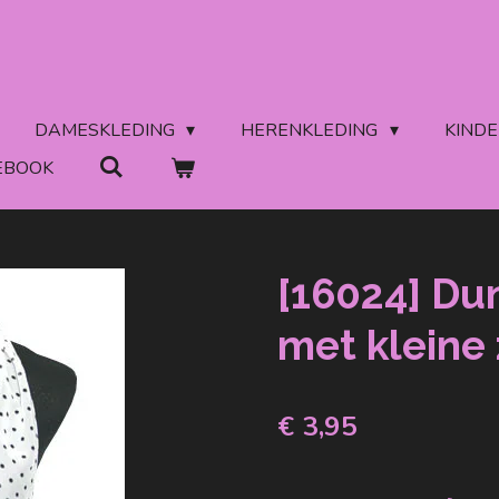
DAMESKLEDING
HERENKLEDING
KIND
EBOOK
[16024] Dun
met kleine
€ 3,95