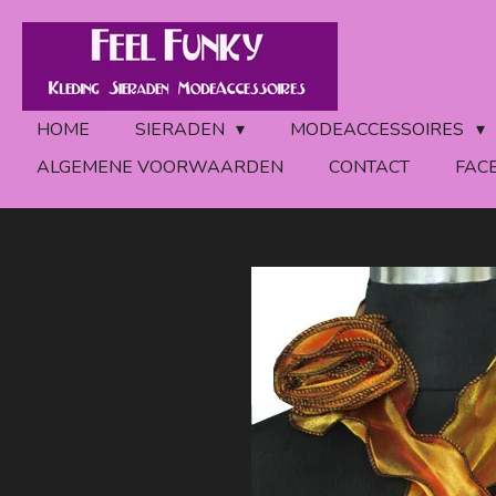
Ga
direct
naar
de
HOME
SIERADEN
MODEACCESSOIRES
hoofdinhoud
ALGEMENE VOORWAARDEN
CONTACT
FAC