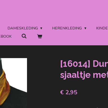
DAMESKLEDING
HERENKLEDING
KIND
EBOOK
[16014] Du
sjaaltje me
€ 2,95