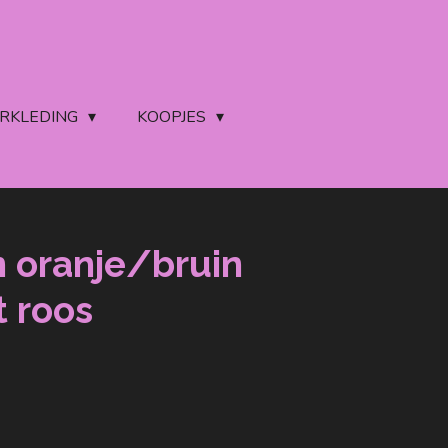
ERKLEDING
KOOPJES
n oranje/bruin
t roos