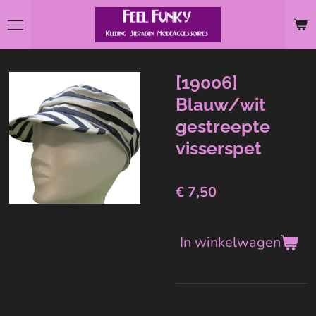
Ga
direct
naar
de
[19006]
hoofdinhoud
Blauw/wit
gestreepte
visserspet
€ 7,50
In winkelwagen