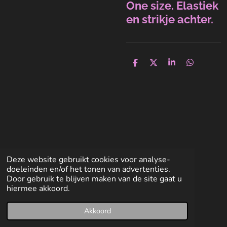
One size. Elastiek
en strikje achter.
D
D
S
D
e
e
h
e
l
e
a
l
e
l
r
e
n
e
n
Deze website gebruikt cookies voor analyse-
doeleinden en/of het tonen van advertenties.
Door gebruik te blijven maken van de site gaat u
hiermee akkoord.
Akkoord
E-mailadres
Facebook