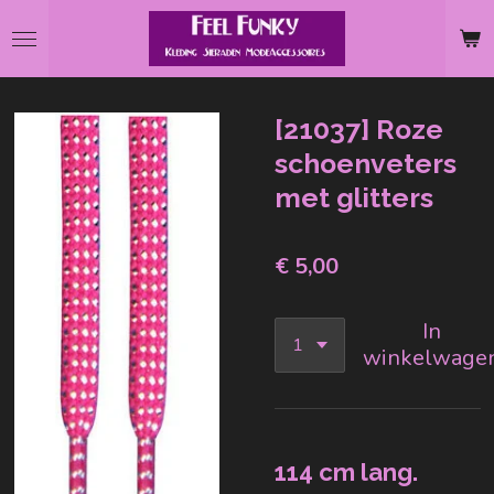
Ga
direct
naar
de
[21037] Roze
hoofdinhoud
schoenveters
met glitters
€ 5,00
In
winkelwage
114 cm lang.